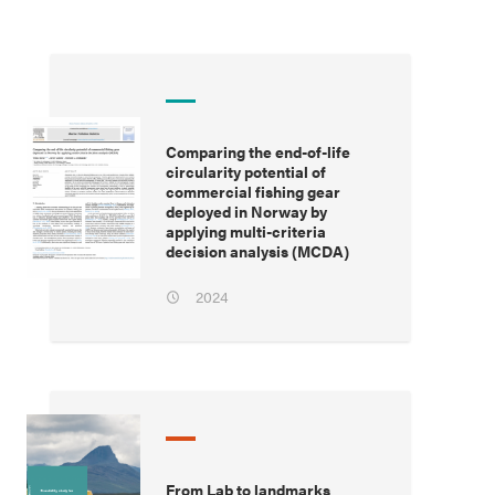
Comparing the end-of-life
circularity potential of
commercial fishing gear
deployed in Norway by
applying multi-criteria
decision analysis (MCDA)
2024
From Lab to landmarks