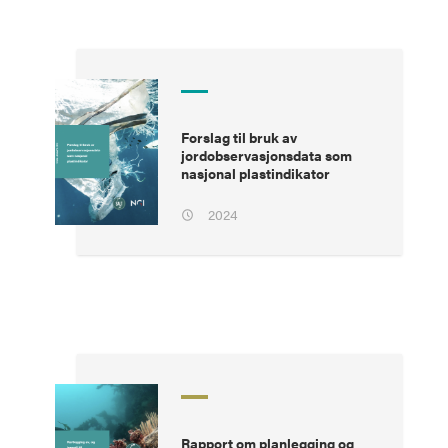
Forslag til bruk av
jordobservasjonsdata som
nasjonal plastindikator
2024
Rapport om planlegging og