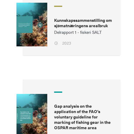
Kunnskapssammenstilling om
sjømatnæringens arealbruk
Delrapport 1 - fiskeri SALT
2023
Gap analysis on the
application of the FAO’s
voluntary guideline for
marking of fishing gear in the
OSPAR maritime area