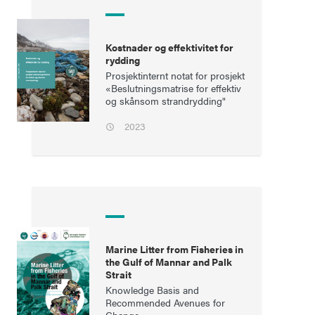
Kostnader og effektivitet for
rydding
Prosjektinternt notat for prosjekt
«Beslutningsmatrise for effektiv
og skånsom strandrydding"
2023
Marine Litter from Fisheries in
the Gulf of Mannar and Palk
Strait
Knowledge Basis and
Recommended Avenues for