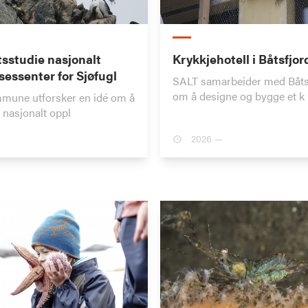
sstudie nasjonalt
Krykkjehotell i Båtsfjor
sessenter for Sjøfugl
SALT samarbeider med Båts
om å designe og bygge et k
mune utforsker en idé om å
t nasjonalt oppl
2026 —