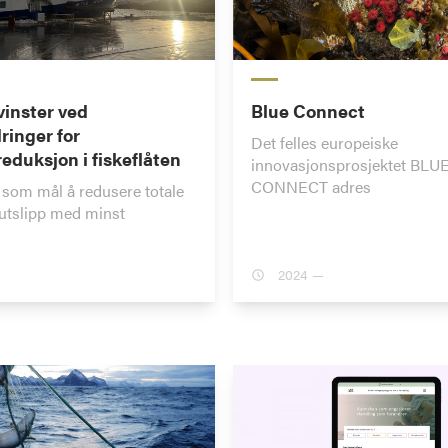
inster ved
Blue Connect
ringer for
Det felles europeiske
reduksjon i fiskeflåten
innovasjonsprosjektet BLU
CONNECT adres
som mål å redusere totale
utslipp med minst
2024 —