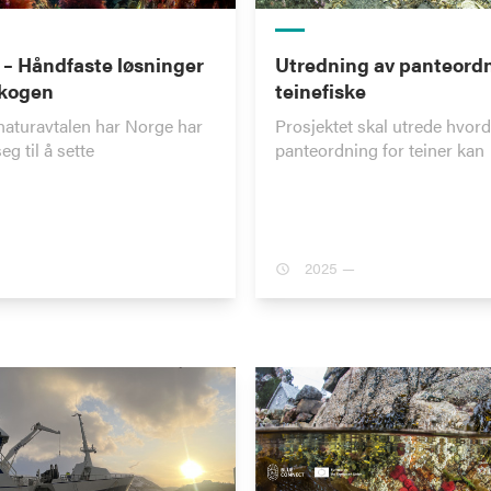
 – Håndfaste løsninger
Utredning av panteordn
skogen
teinefiske
aturavtalen har Norge har
Prosjektet skal utrede hvor
eg til å sette
panteordning for teiner kan
2025 —