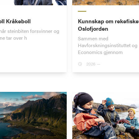
oll Kråkeboll
Kunnskap om rekefisket
Oslofjorden
når steinbiten forsvinner og
ne tar over h
Sammen med
Havforskningsinstituttet o
Economics gjennom
2026 —