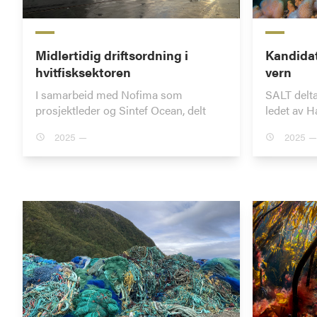
Midlertidig driftsordning i
Kandidat
hvitfisksektoren
vern
I samarbeid med Nofima som
SALT delta
prosjektleder og Sintef Ocean, delt
ledet av H
2025 —
2025 —