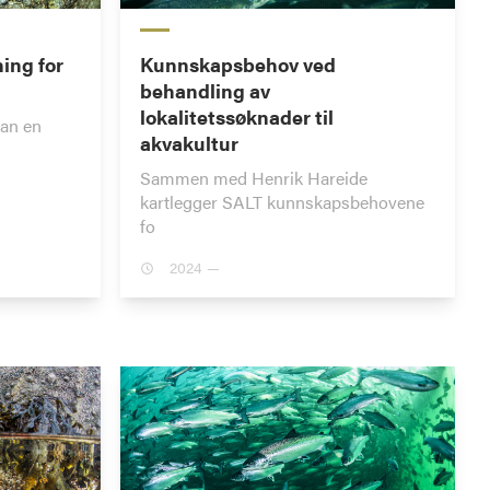
ing for
Kunnskapsbehov ved
behandling av
lokalitetssøknader til
dan en
akvakultur
Sammen med Henrik Hareide
kartlegger SALT kunnskapsbehovene
fo
2024 —