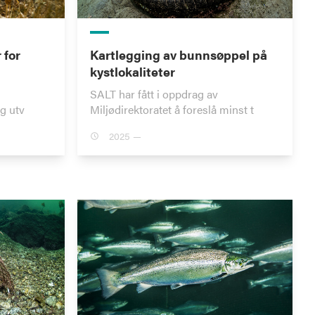
 for
Kartlegging av bunnsøppel på
kystlokaliteter
SALT har fått i oppdrag av
og utv
Miljødirektoratet å foreslå minst t
2025 —