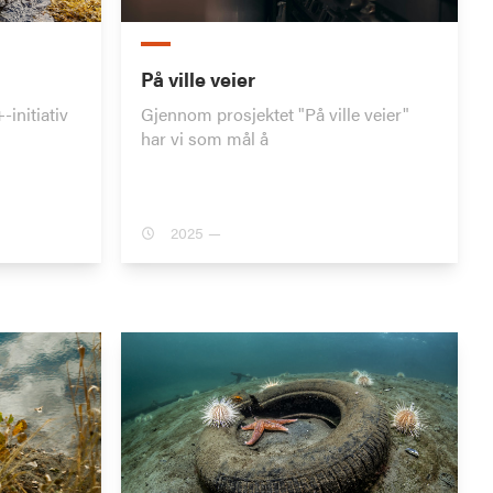
På ville veier
initiativ
Gjennom prosjektet "På ville veier"
har vi som mål å
2025 —