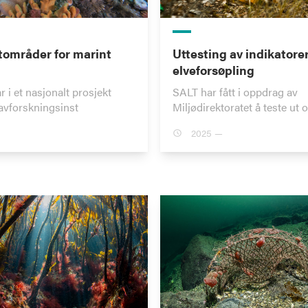
områder for marint
Uttesting av indikatorer
elveforsøpling
r i et nasjonalt prosjekt
SALT har fått i oppdrag av
avforskningsinst
Miljødirektoratet å teste ut 
2025 —