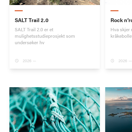
SALT Trail 2.0
Rock n’r
SALT Trail 2.0 er et
Hva skjer 
mulighetsstudieprosjekt som
kråkebolle
undersøker hv
2026 —
2026 —