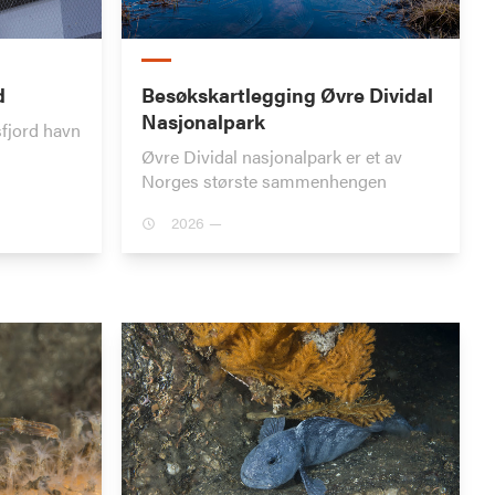
d
Besøkskartlegging Øvre Dividal
Nasjonalpark
fjord havn
Øvre Dividal nasjonalpark er et av
Norges største sammenhengen
2026 —