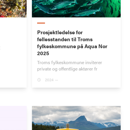
Prosjektledelse for
fellesstanden til Troms
fylkeskommune på Aqua Nor
E
2025
Troms fylkeskommune inviterer
private og offentlige aktører fr
2024 —