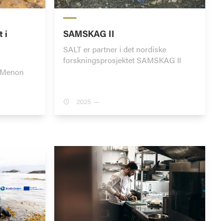
 i
SAMSKAG II
SALT er partner i det nordiske
forskningsprosjektet SAMSKAG II
g Menon
2025 —