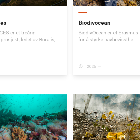
ces
Biodivocean
S er et treårig
BiodivOcean er et Erasmus+-
prosjekt, ledet av Ruralis,
for å styrke havbevissthe
2025 —