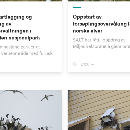
rtlegging og
Oppstart av
ng av
forsøplingsovervåking 
rvaltningen i
norske elver
en nasjonalpark
SALT har fått i oppdrag av
Miljødirektoratet å gjennom
 nasjonalpark er et
 verneområde med furusk
2026 —