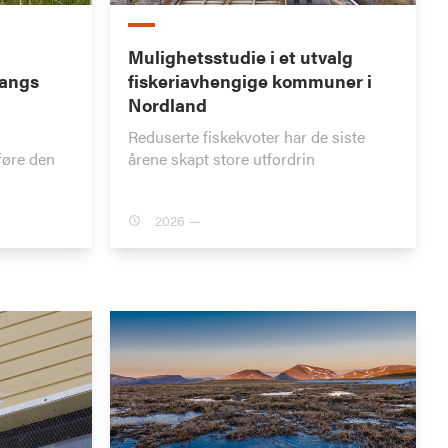
Mulighetsstudie i et utvalg
langs
fiskeriavhengige kommuner i
Nordland
Reduserte fiskekvoter har de siste
føre den
årene skapt store utfordrin
2026 —