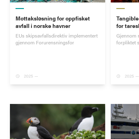
Mottaksløsning for oppfisket
Tangible
avfall i norske havner
for tare
EUs skipsavfallsdirektiv implementert
Gjennom n
gjennom Forurensningsfor
forpliktet s
2025 —
2025 —