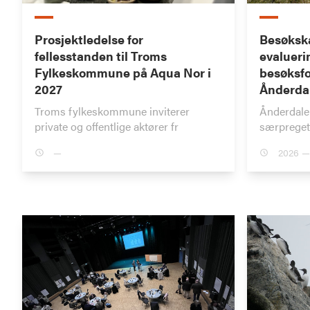
Prosjektledelse for
Besøkska
fellesstanden til Troms
evalueri
Fylkeskommune på Aqua Nor i
besøksfo
2027
Ånderdal
Troms fylkeskommune inviterer
Ånderdalen
private og offentlige aktører fr
særpreget
—
2026 —