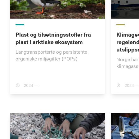
Plast og tilsetningsstoffer fra
Klimagev
plast i arktiske økosystem
regelend
utslipps
Langtransporterte og persistente
organiske miljøgifter (POPs)
Norge har 
klimagass
2024 —
2024 —