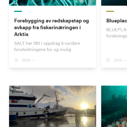
Forebygging av redskapstap og
Bluepla
avkapp fra fiskerinæringen i
BLUEPLACE
Arktis
forsknings
SALT har fått i oppdrag å vurdere
forutsetningene for og mulig
2025 —
2025 —