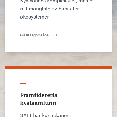
Kystsonens kompleksitet, med et
rikt mangfold av habitater,
økosystemer
Gå til fagområde
Framtidsretta
kystsamfunn
SALT har kunnskapen,