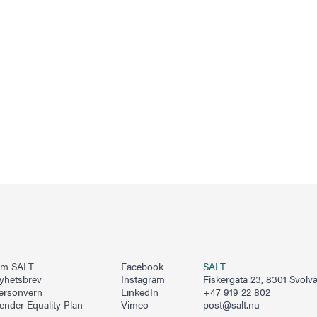
m SALT
Facebook
SALT
yhetsbrev
Instagram
Fiskergata 23, 8301 Svolv
ersonvern
LinkedIn
+47 919 22 802
ender Equality Plan
Vimeo
post@salt.nu