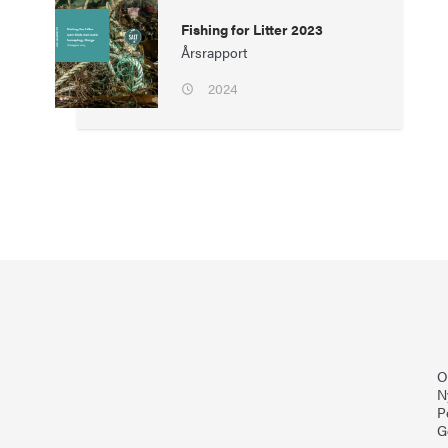
Fishing for Litter 2023
Årsrapport
2024
O
N
P
G