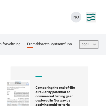
NO
n forvaltning
Framtidsretta kystsamfunn
2024
Comparing the end-of-life
circularity potential of
commercial fishing gear
deployed in Norway by
applying multi-criteria