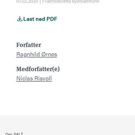
01.02.2020 | Framtidsretta kystsamfunn
Last ned PDF
Forfatter
Ragnhild Ørnes
Medforfatter(e)
Niclas Risvoll
Om SALT