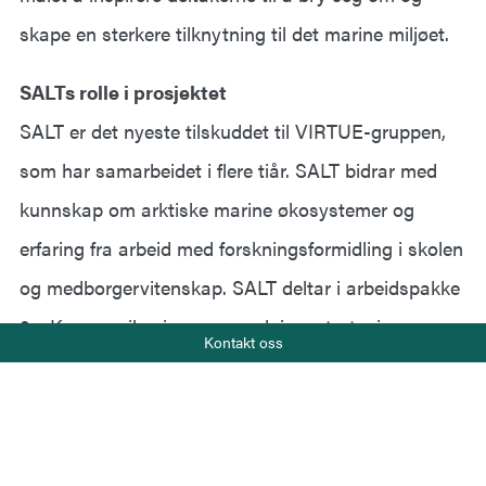
skape en sterkere tilknytning til det marine miljøet.
SALTs rolle i prosjektet
SALT er det nyeste tilskuddet til VIRTUE-gruppen,
som har samarbeidet i flere tiår. SALT bidrar med
kunnskap om arktiske marine økosystemer og
erfaring fra arbeid med forskningsformidling i skolen
og medborgervitenskap. SALT deltar i arbeidspakke
2 – Kommunikasjon og spredningsstrategi, og
Telefon
Kontakt oss
+47 919 22 802
arbeidspakke 4 – Utvikling av utdanningsressurser
E-post
og læreropplæring. SALT leder arbeidspakke 5, som
post@salt.nu
omhandler utadrettet virksomhet og
implementering, og har ansvar for å introdusere