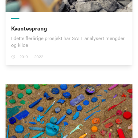
Kvantesprang
I dette flerårige prosjekt har SALT analysert mengder
og kilde
2019 — 2022