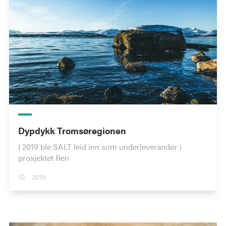
Dypdykk Tromsøregionen
I 2019 ble SALT leid inn som underleverandør i
prosjektet Ren
2019