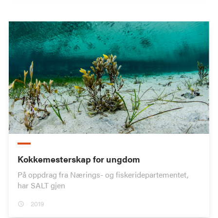
Kokkemesterskap for ungdom
På oppdrag fra Nærings- og fiskeridepartementet,
har SALT gjen
2019