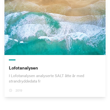
Lofotanalysen
I Lofotanalysen analyserte SALT åtte år med
strandryddedata fr
2019