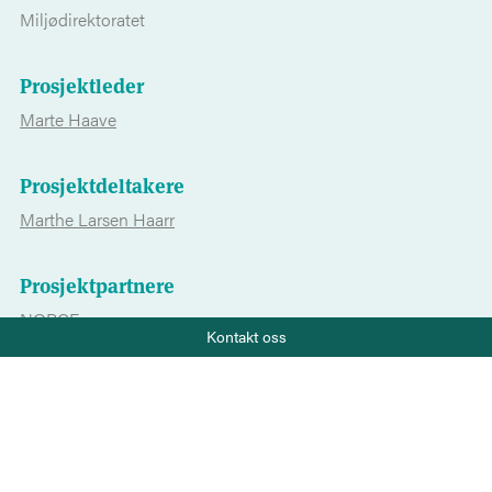
Miljødirektoratet
Prosjektleder
Marte Haave
Prosjektdeltakere
Marthe Larsen Haarr
Prosjektpartnere
NORCE
Telefon
Kontakt oss
+47 919 22 802
Finansieringskilde
E-post
Miljødirektoratet
post@salt.nu
Publikasjoner