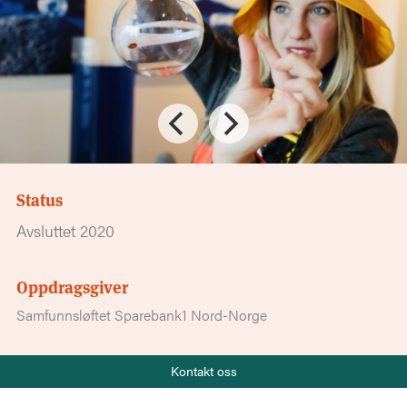
Status
Avsluttet 2020
Oppdragsgiver
Samfunnsløftet Sparebank1 Nord-Norge
Telefon
Prosjektdeltakere
Kontakt oss
+47 919 22 802
Ragnhild Ørnes