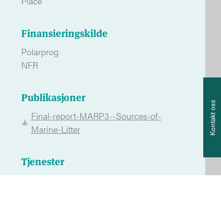
Place
Finansieringskilde
Polarprog
NFR
Te
Publikasjoner
+4
Kontakt oss
Final-report-MARP3--Sources-of-
E-
Marine-Litter
po
Tjenester
Miljøovervåking
Kyst- og havforvaltning