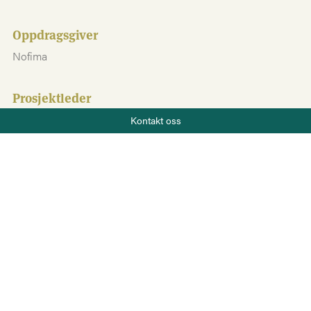
Oppdragsgiver
Nofima
Prosjektleder
Telefon
Guri Hjallen Eriksen
Kontakt oss
+47 919 22 802
Prosjektdeltakere
E-post
post@salt.nu
Hilde Rødås Johnsen
Finansieringskilde
Norges Forskningsråd
Tjenester