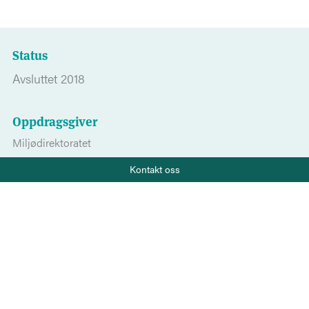
Status
Avsluttet 2018
Oppdragsgiver
Miljødirektoratet
Telefon
Kontakt oss
+47 919 22 802
Prosjektdeltakere
Vilma Havas
E-post
post@salt.nu
Prosjektpartnere
Lofoten Avfallsselskap
Finansieringskilde