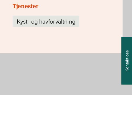
Tjenester
Kyst- og havforvaltning
Te
+4
Kontakt oss
E-
po