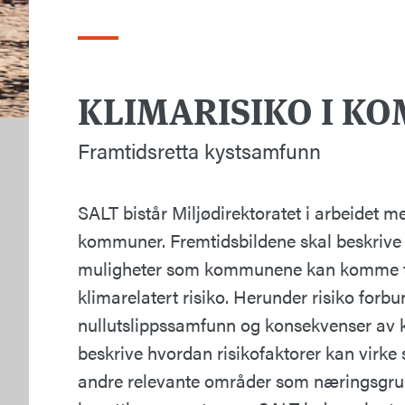
KLIMARISIKO I K
Framtidsretta kystsamfunn
SALT bistår Miljødirektoratet i arbeidet m
kommuner. Fremtidsbildene skal beskrive a
muligheter som kommunene kan komme til 
klimarelatert risiko. Herunder risiko forb
nullutslippssamfunn og konsekvenser av k
beskrive hvordan risikofaktorer kan virke
andre relevante områder som næringsgru