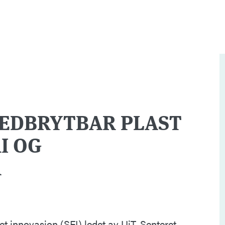
NEDBRYTBAR PLAST
I OG
R
et innovasjon (SFI) ledet av UiT. Senteret