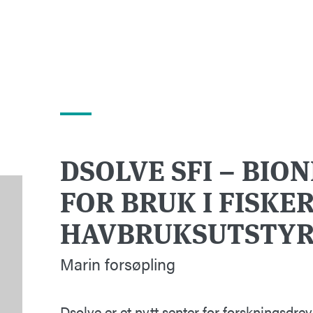
DSOLVE SFI – BIO
FOR BRUK I FISKER
HAVBRUKSUTSTY
Marin forsøpling
Dsolve er et nytt senter for forskningsdrev