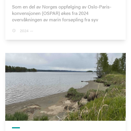
Som en del av Norges oppfølging av Oslo-Paris-
konvensjonen (OSPAR) økes fra 2024
overvåkningen av marin forsøpling fra syv
2024 —