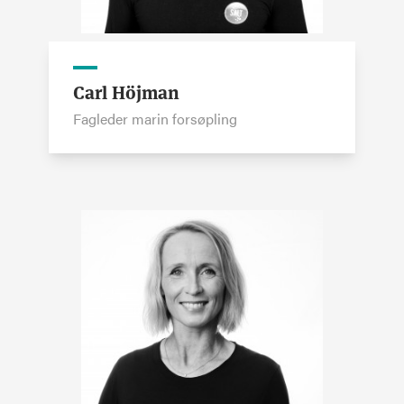
Carl Höjman
Fagleder marin forsøpling