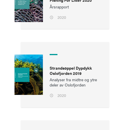
Fishing For Litter 2020
Årsrapport
2020
Strandsøppel Dypdykk
Oslofjorden 2019
Analyser fra midtre og ytre
deler av Oslofjorden
2020