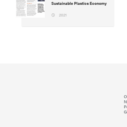
Sustainable Plastics Economy
2021
O
N
P
G