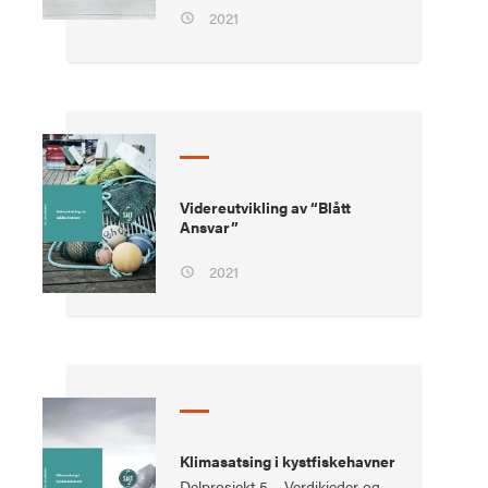
2021
Videreutvikling av “Blått
Ansvar”
2021
Klimasatsing i kystfiskehavner
Delprosjekt 5 – Verdikjeder og