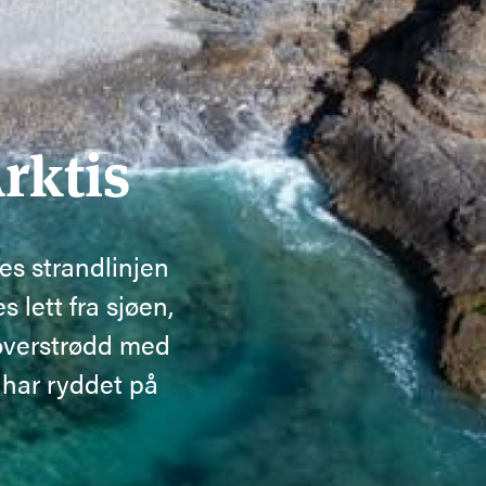
Arktis
es strandlinjen
s lett fra sjøen,
 overstrødd med
har ryddet på