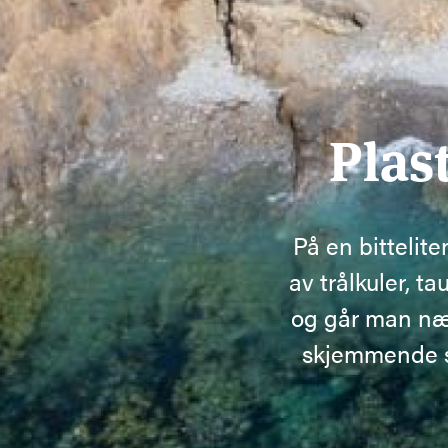
Plast
På en bittelit
av trålkuler, ta
og går man nær
skjemmende s