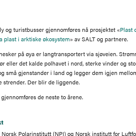
, fly og turistbusser gjennomføres nå prosjektet «
Plast 
ra plast i arktiske økosystem
» av SALT og partnere.
esker på øya er langtransportert via sjøveien. Str
ør eller det kalde polhavet i nord, sterke vinder og sto
 og små gjenstander i land og legger dem igjen mellom
e strender. Der blir de liggende.
t gjennomføres de neste to årene.
kt
orsk Polarinstitutt (NPI) og Norsk institutt for Luft