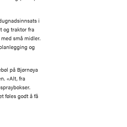
dugnadsinnsats i
 og traktor fra
kt med små midler.
 planlegging og
ebøl på Bjørnøya
. «Alt, fra
 spraybokser.
t føles godt å få