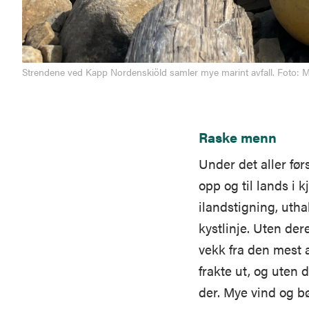
Strendene ved Kapp Nordenskiöld samler mye marint avfall. Foto: 
Raske menn
Under det aller før
opp og til lands i 
ilandstigning, utha
kystlinje. Uten der
vekk fra den mest a
frakte ut, og uten
der. Mye vind og bø