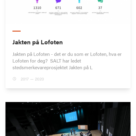
Jakten på Lofoten
Jakten på Lofoten - det er du som er Lofoten, hva er
Lofoten for deg? SALT har ledet
stedsmerkevareprosjektet Jakten på L
2017 — 2020