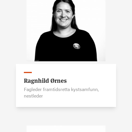
Ragnhild Ørnes
Fagleder framtidsretta kystsamfunn,
nestleder