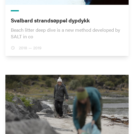
Svalbard strandsøppel dypdykk
Beach litter deep dive is a new method developed by
SALT in co
2018 — 2019