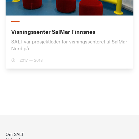
Visningssenter SalMar Finnsnes
SALT var prosjektleder for visningssenteret til SalMar
Nord på
2017 — 2018
Om SALT