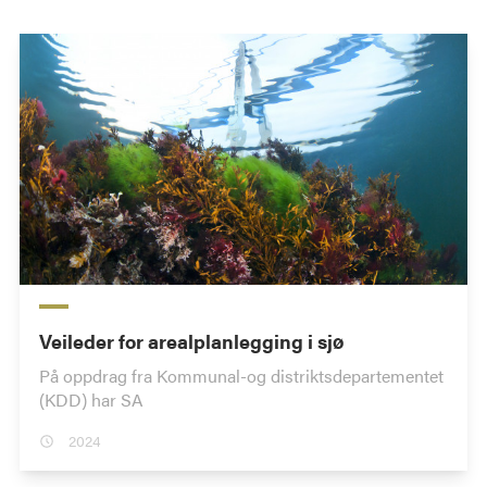
Veileder for arealplanlegging i sjø
På oppdrag fra Kommunal-og distriktsdepartementet
(KDD) har SA
2024