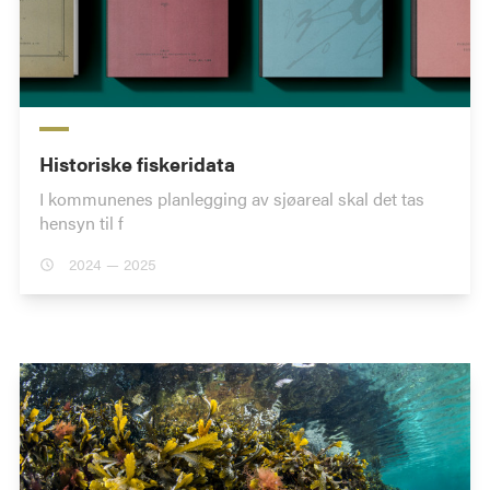
Historiske fiskeridata
I kommunenes planlegging av sjøareal skal det tas
hensyn til f
2024 — 2025