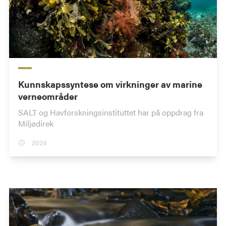
Kunnskapssyntese om virkninger av marine
verneområder
SALT og Havforskningsinstituttet har på oppdrag fra
Miljødirek
2024