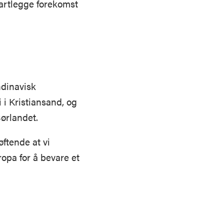
 kartlegge forekomst
dinavisk
i i Kristiansand, og
ørlandet.
øftende at vi
opa for å bevare et