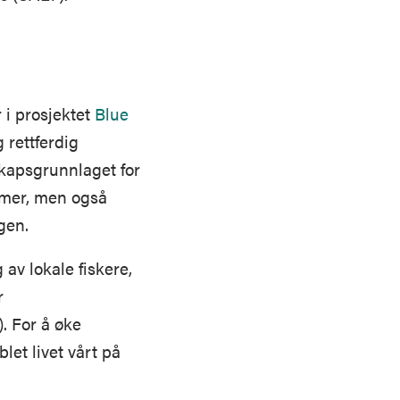
 i prosjektet
Blue
 rettferdig
kapsgrunnlaget for
emer, men også
gen.
av lokale fiskere,
r
. For å øke
let livet vårt på