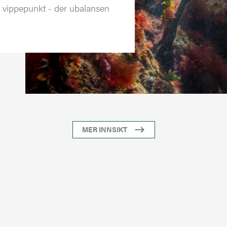
k vippepunkt - der ubalansen
MER INNSIKT