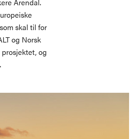
kere Arendal.
europeiske
om skal til for
SALT og Norsk
 prosjektet, og
.