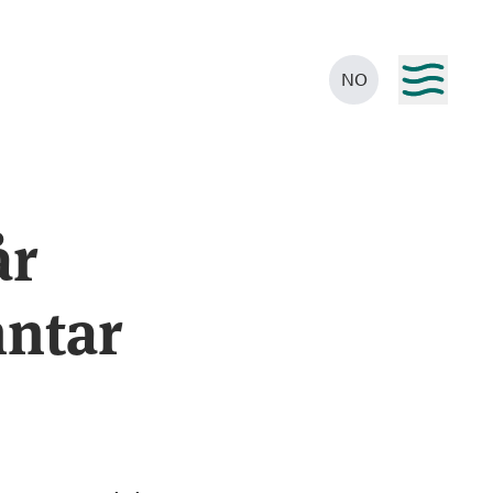
NO
år
nntar