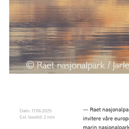
― Raet nasjonalpark
Dato: 17.06.2025
Est. lesetid: 2 min
invitere våre europ
marin nasjonalpark