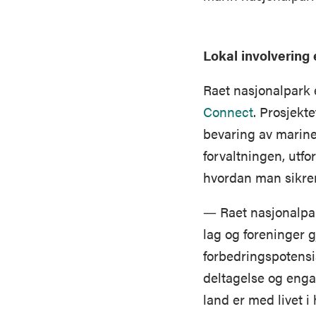
Lokal involvering 
Raet nasjonalpark 
Connect
. Prosjekt
bevaring av marine
forvaltningen, utf
hvordan man sikrer
― Raet nasjonalpark
lag og foreninger g
forbedringspotensia
deltagelse og engas
land er med livet i