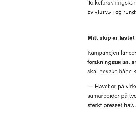
'folkeforskningskam
av «lurv» i og rund
Mitt skip er laste
Kampansjen lanser
forskningsseilas, a
skal besøke både K
― Havet er på virke
samarbeider på tve
sterkt presset hav, 