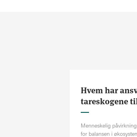
Hvem har ansva
tareskogene ti
Menneskelig påvirkning 
for balansen i økosystem