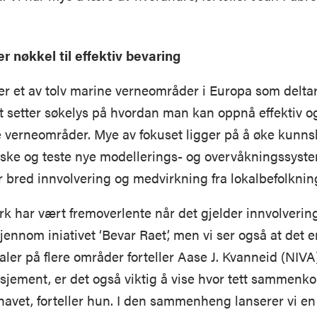
er nøkkel til effektiv bevaring
er et av tolv marine verneområder i Europa som deltar
et setter søkelys på hvordan man kan oppnå effektiv og
 verneområder. Mye av fokuset ligger på å øke kunns
orske og teste nye modellerings- og overvåkningssyst
 bred innvolvering og medvirkning fra lokalbefolknin
 har vært fremoverlente når det gjelder innvolvering 
jennom iniativet ‘Bevar Raet’, men vi ser også at det e
ler på flere områder forteller Aase J. Kvanneid (NIVA)
jement, er det også viktig å vise hvor tett sammenkob
 havet, forteller hun. I den sammenheng lanserer vi en