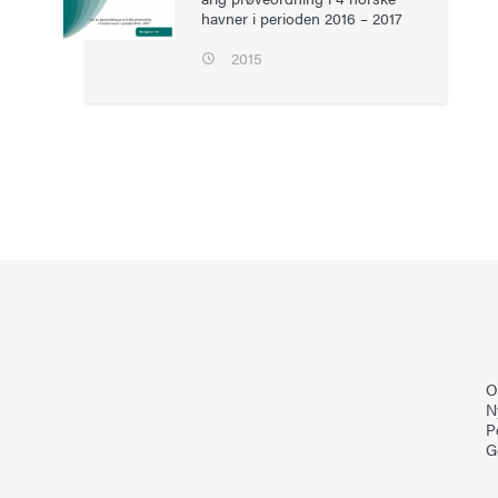
havner i perioden 2016 – 2017
2015
O
N
P
G