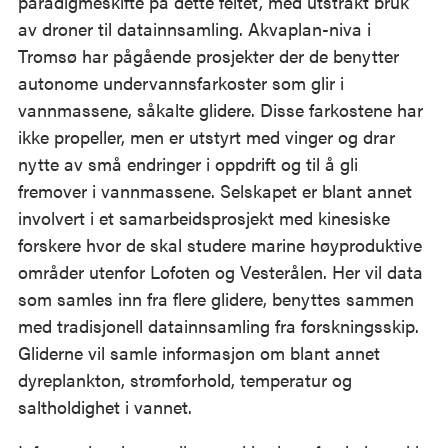
paradigmeskifte på dette feltet, med utstrakt bruk
av droner til datainnsamling. Akvaplan-niva i
Tromsø har pågående prosjekter der de benytter
autonome undervannsfarkoster som glir i
vannmassene, såkalte glidere. Disse farkostene har
ikke propeller, men er utstyrt med vinger og drar
nytte av små endringer i oppdrift og til å gli
fremover i vannmassene. Selskapet er blant annet
involvert i et samarbeidsprosjekt med kinesiske
forskere hvor de skal studere marine høyproduktive
områder utenfor Lofoten og Vesterålen. Her vil data
som samles inn fra flere glidere, benyttes sammen
med tradisjonell datainnsamling fra forskningsskip.
Gliderne vil samle informasjon om blant annet
dyreplankton, strømforhold, temperatur og
saltholdighet i vannet.