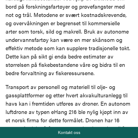
bord på forskningsfartøyer og prøvefangster med
not og trål. Metodene er svært kostnadskrevende,
og overvåkningen er begrenset til kommersielle
arter som torsk, sild og makrell. Bruk av autonome
undervannsfartøy kan være en mer skånsom og
effektiv metode som kan supplere tradisjonelle tokt.
Dette kan på sikt gi enda bedre estimater av
størrelsen på fiskebestandene våre og bidra til en
bedre forvaltning av fiskeressursene.
Transport av personell og materiell til olje- og
gassplattformer og etter hvert akvakulturanlegg til
havs kan i fremtiden utføres av droner. En autonom
luftdrone av typen eHang 216 ble nylig kjøpt inn av
et norsk firma for dette formålet. Dronen har 16
rotorer fordelt på åtte armer og har kapasitet til å
Telefon
Kontakt oss
frakte to personer. Det er spådd at denne typen
+47 919 22 802