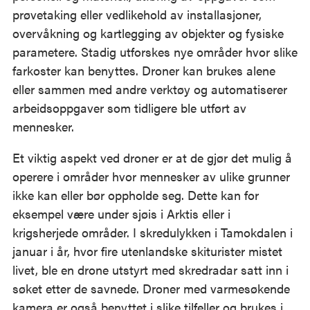
prøvetaking eller vedlikehold av installasjoner,
overvåkning og kartlegging av objekter og fysiske
parametere. Stadig utforskes nye områder hvor slike
farkoster kan benyttes. Droner kan brukes alene
eller sammen med andre verktøy og automatiserer
arbeidsoppgaver som tidligere ble utført av
mennesker.
Et viktig aspekt ved droner er at de gjør det mulig å
operere i områder hvor mennesker av ulike grunner
ikke kan eller bør oppholde seg. Dette kan for
eksempel være under sjøis i Arktis eller i
krigsherjede områder. I skredulykken i Tamokdalen i
januar i år, hvor fire utenlandske skiturister mistet
livet, ble en drone utstyrt med skredradar satt inn i
søket etter de savnede. Droner med varmesøkende
kamera er også benyttet i slike tilfeller og brukes i