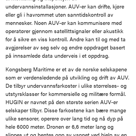
undervannsinstallasjoner. AUV-er kan drifte, kjøre
eller gli i havrommet uten sanntidskontroll av
mennesker. Noen AUV-er kan kommunisere med
operatører gjennom satellittsignaler eller akustikk
for å sikre en viss kontroll. Andre kan til og med ta
avgjørelser av seg selv og endre oppdraget basert
på innsamlede data underveis i et oppdrag.
Kongsberg Maritime er et av de norske selskapene
som er verdensledende på utvikling og drift av AUV.
De tilbyr undervannsfarkoster i ulike størrelses- og
utstyrsklasser for kommersielle og militære formål.
HUGIN er navnet på den største serien AUV-er
selskaper tilbyr. Disse farkostene kan bære mange
ulike sensorer, operere over lang tid og nå dyp på
hele 6000 meter. Dronen er 6,6 meter lang og
slippes ut og hentes opp av vannet ved hjelp av en