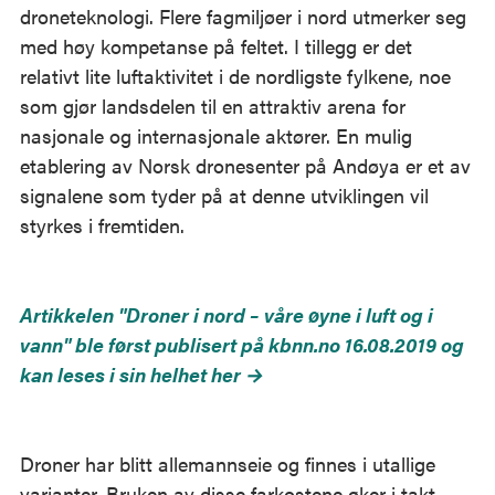
droneteknologi. Flere fagmiljøer i nord utmerker seg
med høy kompetanse på feltet. I tillegg er det
relativt lite luftaktivitet i de nordligste fylkene, noe
som gjør landsdelen til en attraktiv arena for
nasjonale og internasjonale aktører. En mulig
etablering av Norsk dronesenter på Andøya er et av
signalene som tyder på at denne utviklingen vil
styrkes i fremtiden.
Artikkelen "Droner i nord – våre øyne i luft og i
vann" ble først publisert på kbnn.no 16.08.2019 og
kan leses i sin helhet her →
Droner har blitt allemannseie og finnes i utallige
varianter. Bruken av disse farkostene øker i takt