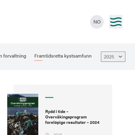
NO
n forvaltning
Framtidsretta kystsamfunn
2025
Rydd i tide –
Overvåkingsprogram
foreløpige resultater – 2024
2025